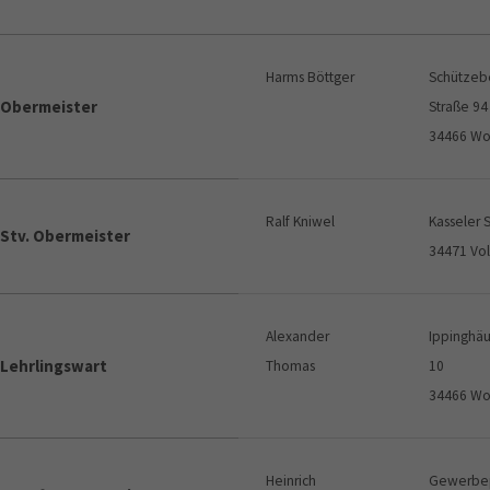
Harms Böttger
Schützeb
Obermeister
Straße 94
34466 Wo
Ralf Kniwel
Kasseler 
Stv. Obermeister
34471 Vo
Alexander
Ippinghäu
Lehrlingswart
Thomas
10
34466 Wo
Heinrich
Gewerbep