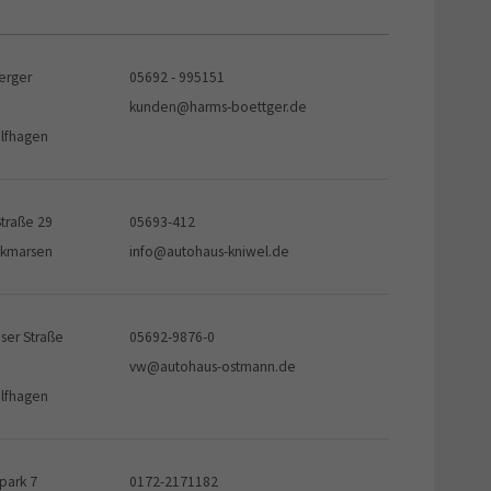
erger
05692 - 995151
kunden@harms-boettger.de
lfhagen
Straße 29
05693-412
lkmarsen
info@autohaus-kniwel.de
ser Straße
05692-9876-0
vw@autohaus-ostmann.de
lfhagen
ark 7
0172-2171182