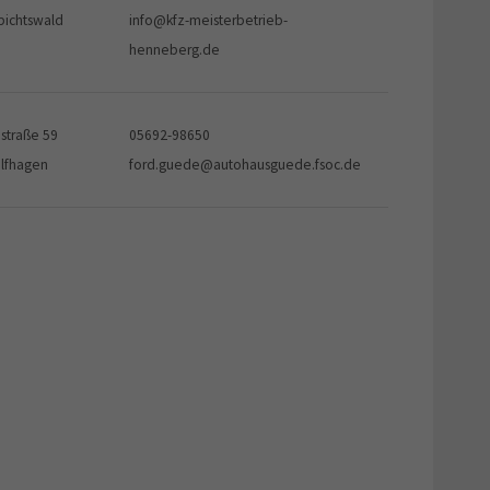
bichtswald
info@kfz-meisterbetrieb-
henneberg.de
nstraße 59
05692-98650
lfhagen
ford.guede@autohausguede.fsoc.de