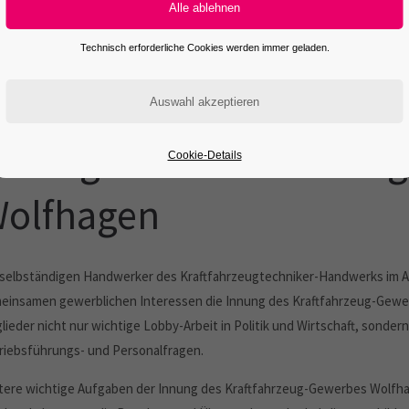
Technisch erforderliche Cookies werden immer geladen.
nnung des Kraftfahrzeu
Cookie-Details
olfhagen
 selbständigen Handwerker des Kraftfahrzeugtechniker-Handwerks im Al
einsamen gewerblichen Interessen die Innung des Kraftfahrzeug-Gewer
lieder nicht nur wichtige Lobby-Arbeit in Politik und Wirtschaft, sondern
riebsführungs- und Personalfragen.
tere wichtige Aufgaben der Innung des Kraftfahrzeug-Gewerbes Wolfhag