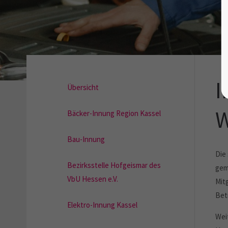
I
Übersicht
W
Bäcker-Innung Region Kassel
Bau-Innung
Die
Bezirksstelle Hofgeismar des
gem
VbU Hessen e.V.
Mitg
Bet
Elektro-Innung Kassel
Wei