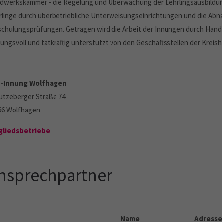
dwerkskammer - die Regelung und Überwachung der Lehrlingsausbildung
rlinge durch überbetriebliche Unterweisungseinrichtungen und die Abn
chulungsprüfungen. Getragen wird die Arbeit der Innungen durch Hand
kungsvoll und tatkräftig unterstützt von den Geschäftsstellen der Krei
-Innung Wolfhagen
ützeberger Straße 74
66 Wolfhagen
gliedsbetriebe
nsprechpartner
Name
Adresse