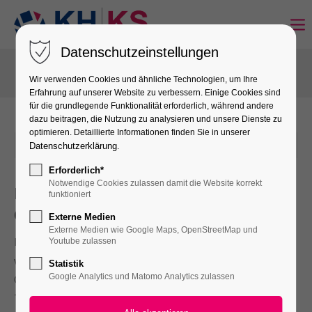
Datenschutzeinstellungen
Wir verwenden Cookies und ähnliche Technologien, um Ihre
Erfahrung auf unserer Website zu verbessern. Einige Cookies sind
für die grundlegende Funktionalität erforderlich, während andere
dazu beitragen, die Nutzung zu analysieren und unsere Dienste zu
optimieren. Detaillierte Informationen finden Sie in unserer
05-03-2026 07:37
von Melina Metzler
Datenschutzerklärung
.
Erforderlich*
Notwendige Cookies zulassen damit die Website korrekt
Fünf Innungen – eine
funktioniert
Gesellenfreisprechungsfeier
Externe Medien
Externe Medien wie Google Maps, OpenStreetMap und
Die Idee, eine gemeinsame Gesellenfreisprechungsfeier zu
Youtube zulassen
veranstalten, hatte sich bereits kurz nach ihrer Realisierung als
Statistik
Google Analytics und Matomo Analytics zulassen
Glücksgriff erwiesen und mittlerweile zu einer eigenen, schönen
Tradition entwickelt. Am 5. März luden die Elektro-Innungen