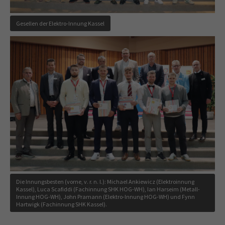
Gesellen der Elektro-Innung Kassel
Über uns
Die Kreishandwerkerschaft Kassel ist für das Handwerk,
aber auch für die Menschen im Einzugsbereich von großer
Bedeutung. Sie nimmt als Organisation die
Gesamtinteressen des selbständigen Handwerks sowie die
gemeinsamen Interessen der Handwerksinnungen wahr.
Kassel
Kreishandwerkerschaft Kassel
Scheidemannplatz 2
Die Innungsbesten (vorne, v. r. n. l.): Michael Ankiewicz (Elektroinnung
34117 Kassel
Kassel), Luca Scafiddi (Fachinnung SHK HOG-WH), Ian Harseim (Metall-
Innung HOG-WH), John Pramann (Elektro-Innung HOG-WH) und Fynn
Hartwigk (Fachinnung SHK Kassel).
05 61 - 78 48 40
05 61 -
78 48 480