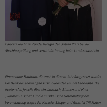
Carlotta Ida Frizzi Zündel belegte den dritten Platz bei der
Abschlussprüfung und vertritt die Innung beim Landesentscheid.
Über uns
Eine schöne Tradition, die auch in diesem Jahr fortgesetzt wurde:
Die Kreishandwerkerschaft Kassel ist für das Handwerk,
Der Dank der ehemaligen Auszubildenden an ihre Lehrkräfte. Die
aber auch für die Menschen im Einzugsbereich von großer
freuten sich jeweils über ein Jahrbuch, Blumen und einer
Bedeutung. Sie nimmt als Organisation die
„warmen Dusche“. Für die musikalische Untermalung der
Gesamtinteressen des selbständigen Handwerks sowie die
gemeinsamen Interessen der Handwerksinnungen wahr.
Veranstaltung sorgte der Kasseler Sänger und Gitarrist Till Maten.