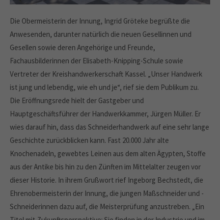
Die Obermeisterin der Innung, Ingrid Gröteke begrüßte die
Anwesenden, darunter natürlich die neuen Gesellinnen und
Gesellen sowie deren Angehörige und Freunde,
Fachausbilderinnen der Elisabeth-Knipping-Schule sowie
Vertreter der Kreishandwerkerschaft Kassel. „Unser Handwerk
ist jung und lebendig, wie eh und je“, rief sie dem Publikum zu.
Die Eröffnungsrede hielt der Gastgeber und
Hauptgeschäftsführer der Handwerkkammer, Jürgen Müller. Er
wies darauf hin, dass das Schneiderhandwerk auf eine sehr lange
Geschichte zurückblicken kann. Fast 20.000 Jahr alte
Knochenadeln, gewebtes Leinen aus dem alten Ägypten, Stoffe
aus der Antike bis hin zu den Zünften im Mittelalter zeugen vor
dieser Historie. In ihrem Grußwort rief Ingeborg Bechstedt, die
Ehrenobermeisterin der Innung, die jungen Maßschneider und -
Schneiderinnen dazu auf, die Meisterprüfung anzustreben. „Ein
Titel mit Zukunftsperspektive: Sie finden in der Industrie und im