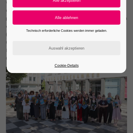
vielen Menschen halbwegs im Normalbereich zu halten. Hier und
da wedelte man sich mit Fächern kühlere Luft zu – absolut
passend zum Veranstaltungsanlass, sind Fächer in der Mode doch
ein beliebtes Accessoire. Denn in der Handwerkskammer Kassel
Technisch erforderliche Cookies werden immer geladen.
(HWK) fand am Nachmittag des 30. Juni die
Gesellenfreisprechungsfeier der Maß-Schneider-Innung
Nordhessen statt, inklusive einer Ausstellung der besten
Gesellenstücke.
Cookie-Details