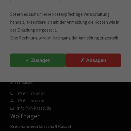
Über uns
Sofern es sich um eine kostenpflichtige Veranstaltung
Die Kreishandwerkerschaft Kassel ist für das Handwerk,
handelt, akzeptiere ich mit der Anmeldung die Kosten wie in
aber auch für die Menschen im Einzugsbereich von großer
der Einladung dargestellt.
Bedeutung. Sie nimmt als Organisation die
Eine Rechnung wird im Nachgang der Anmeldung zugestellt.
Gesamtinteressen des selbständigen Handwerks sowie die
gemeinsamen Interessen der Handwerksinnungen wahr.
Kassel
✓ Zusagen
✗ Absagen
Kreishandwerkerschaft Kassel
Scheidemannplatz 2
34117 Kassel
05 61 - 78 48 40
05 61 -
78 48 480
info@kh-kassel.de
Wolfhagen
Kreishandwerkerschaft Kassel