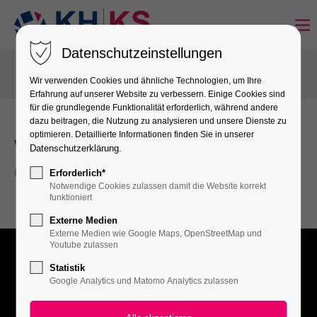
Datenschutzeinstellungen
Wir verwenden Cookies und ähnliche Technologien, um Ihre
Erfahrung auf unserer Website zu verbessern. Einige Cookies sind
für die grundlegende Funktionalität erforderlich, während andere
dazu beitragen, die Nutzung zu analysieren und unsere Dienste zu
optimieren. Detaillierte Informationen finden Sie in unserer
Vielen Dank!
Datenschutzerklärung
.
Ihre Anmeldung wurde erfolgreich übermittelt.
Erforderlich*
Notwendige Cookies zulassen damit die Website korrekt
funktioniert
Über uns
Externe Medien
Externe Medien wie Google Maps, OpenStreetMap und
Die Kreishandwerkerschaft Kassel ist für das Handwerk,
Youtube zulassen
aber auch für die Menschen im Einzugsbereich von großer
Statistik
Bedeutung. Sie nimmt als Organisation die
Google Analytics und Matomo Analytics zulassen
Gesamtinteressen des selbständigen Handwerks sowie die
gemeinsamen Interessen der Handwerksinnungen wahr.