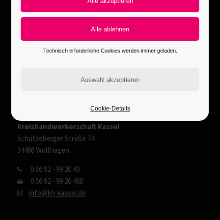
Kassel
Kreishandwerkerschaft Kassel
Scheidemannplatz 2
Technisch erforderliche Cookies werden immer geladen.
34117 Kassel
05 61 - 78 48 40
05 61 -
78 48 480
info@kh-kassel.de
Wolfhagen
Cookie-Details
Kreishandwerkerschaft Kassel
Schützeberger Straße 74
34466 Wolfhagen
0 56 92 - 99 20 40
0 56 92 - 99 20 460
info@kh-kassel.de